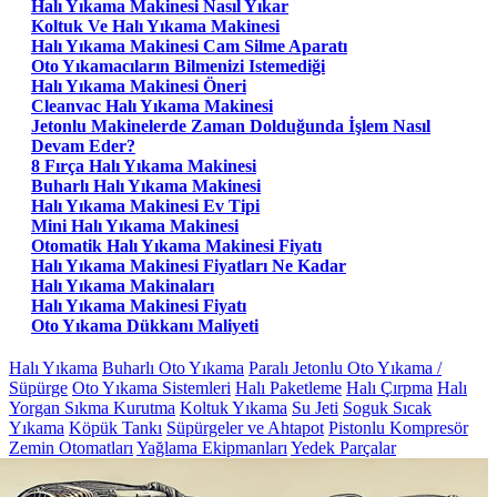
Halı Yıkama Makinesi Nasıl Yıkar
Koltuk Ve Halı Yıkama Makinesi
Halı Yıkama Makinesi Cam Silme Aparatı
Oto Yıkamacıların Bilmenizi Istemediği
Halı Yıkama Makinesi Öneri
Cleanvac Halı Yıkama Makinesi
Jetonlu Makinelerde Zaman Dolduğunda İşlem Nasıl
Devam Eder?
8 Fırça Halı Yıkama Makinesi
Buharlı Halı Yıkama Makinesi
Halı Yıkama Makinesi Ev Tipi
Mini Halı Yıkama Makinesi
Otomatik Halı Yıkama Makinesi Fiyatı
Halı Yıkama Makinesi Fiyatları Ne Kadar
Halı Yıkama Makinaları
Halı Yıkama Makinesi Fiyatı
Oto Yıkama Dükkanı Maliyeti
Halı Yıkama
Buharlı Oto Yıkama
Paralı Jetonlu Oto Yıkama /
Süpürge
Oto Yıkama Sistemleri
Halı Paketleme
Halı Çırpma
Halı
Yorgan Sıkma Kurutma
Koltuk Yıkama
Su Jeti
Soguk Sıcak
Yıkama
Köpük Tankı
Süpürgeler ve Ahtapot
Pistonlu Kompresör
Zemin Otomatları
Yağlama Ekipmanları
Yedek Parçalar