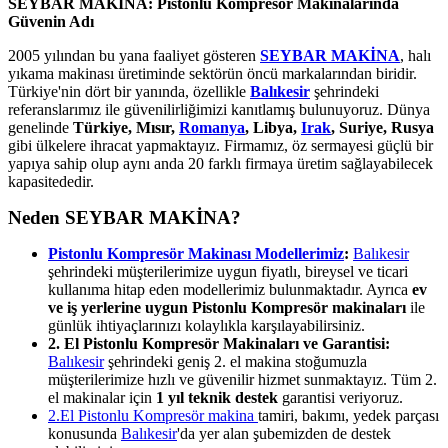
SEYBAR MAKİNA: Pistonlu Kompresör Makinalarında
Güvenin Adı
2005 yılından bu yana faaliyet gösteren
SEYBAR MAKİNA
, halı
yıkama makinası üretiminde sektörün öncü markalarından biridir.
Türkiye'nin dört bir yanında, özellikle
Balıkesir
şehrindeki
referanslarımız ile güvenilirliğimizi kanıtlamış bulunuyoruz. Dünya
genelinde
Türkiye, Mısır,
Romanya
, Libya,
Irak
, Suriye, Rusya
gibi ülkelere ihracat yapmaktayız. Firmamız, öz sermayesi güçlü bir
yapıya sahip olup aynı anda 20 farklı firmaya üretim sağlayabilecek
kapasitededir.
Neden SEYBAR MAKİNA?
Pistonlu Kompresör Makinası Modellerimiz
:
Balıkesir
şehrindeki müşterilerimize uygun fiyatlı, bireysel ve ticari
kullanıma hitap eden modellerimiz bulunmaktadır. Ayrıca
ev
ve iş yerlerine uygun Pistonlu Kompresör makinaları
ile
günlük ihtiyaçlarınızı kolaylıkla karşılayabilirsiniz.
2. El Pistonlu Kompresör Makinaları ve Garantisi:
Balıkesir
şehrindeki geniş 2. el makina stoğumuzla
müşterilerimize hızlı ve güvenilir hizmet sunmaktayız. Tüm 2.
el makinalar için
1 yıl teknik destek
garantisi veriyoruz.
2.El Pistonlu Kompresör makina
tamiri, bakımı, yedek parçası
konusunda
Balıkesir
'da yer alan şubemizden de destek