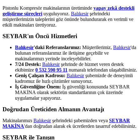
Pistonlu Kompresör makinalarının üretiminde
yapay zekâ destekli
geliştirme süreçleri
uyguluyoruz.
Balıkesir
şehrindeki
müşterilerimizin taleplerini göz önünde bulundurarak en verimli ve
etkili makinaları üretiyoruz.
SEYBAR'ın Öncü Hizmetleri
Balıkesir
'daki Referanslarımız:
Müşterilerimiz,
Balıkesir
'da
bulunan referanslarımız ile iletişime geçebilir ve
makinalarımızı yerinde inceleyebilirler.
7/24 Destek:
Balıkesir
şehrinde de hizmet veren destek
ekibimize
0 532 590 95 11
numaralı telefondan ulaşabilirsiniz.
Geniş Çalışan Kadrosu:
Balıkesir
şubemizde de deneyimli
kadromuz ile hızlı çözümler sunuyoruz.
İş Güvenliğine Önem:
İş güvenliği konusunda SEYBAR
MAKİNA olarak sektörün standartlarının çok üzerinde
uygulamalar yapıyoruz.
Doğrudan Üreticiden Almanın Avantajı
Makinalarımızı
Balıkesir
şehrindeki şubemizden veya
SEYBAR
MAKİNA
'dan doğrudan alarak ek ücretlerden tasarruf edebilirsiniz.
SEYBAR ile Tanışın