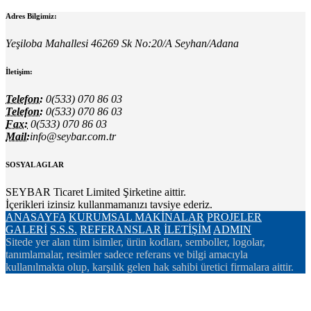
Adres Bilgimiz:
Yeşiloba Mahallesi 46269 Sk No:20/A Seyhan/Adana
İletişim:
Telefon:
0(533) 070 86 03
Telefon:
0(533) 070 86 03
Fax:
0(533) 070 86 03
Mail:
info@seybar.com.tr
SOSYAL AGLAR
SEYBAR Ticaret Limited Şirketine aittir.
İçerikleri izinsiz kullanmamanızı tavsiye ederiz.
ANASAYFA
KURUMSAL
MAKİNALAR
PROJELER
GALERİ
S.S.S.
REFERANSLAR
İLETİŞİM
ADMIN
Sitede yer alan tüm isimler, ürün kodları, semboller, logolar,
tanımlamalar, resimler sadece referans ve bilgi amacıyla
kullanılmakta olup, karşılık gelen hak sahibi üretici firmalara aittir.