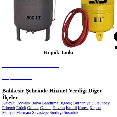
Köpük Tankı
SEYBAR MAKİNALARI
Köpük Tankı
Balıkesir Şehrinde Hizmet Verdiği Diğer
İlçeler
Altıeylül
Ayvalık
Balya
Bandırma
Bigadiç
Burhaniye
Dursunbey
Edremit
Erdek
Gömeç
Gönen
Havran
İvrindi
Karesi
Kepsut
Manyas
Marmara
Savaştepe
Sındırgı
Susurluk