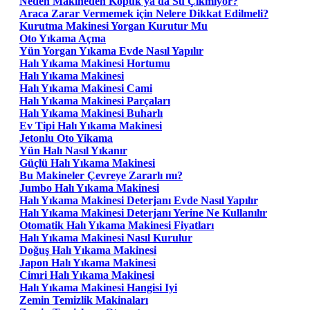
Neden Makineden Köpük ya da Su Çıkmıyor?
Araca Zarar Vermemek için Nelere Dikkat Edilmeli?
Kurutma Makinesi Yorgan Kurutur Mu
Oto Yıkama Açma
Yün Yorgan Yıkama Evde Nasıl Yapılır
Halı Yıkama Makinesi Hortumu
Halı Yıkama Makinesi
Halı Yıkama Makinesi Cami
Halı Yıkama Makinesi Parçaları
Halı Yıkama Makinesi Buharlı
Ev Tipi Halı Yıkama Makinesi
Jetonlu Oto Yikama
Yün Halı Nasıl Yıkanır
Güçlü Halı Yıkama Makinesi
Bu Makineler Çevreye Zararlı mı?
Jumbo Halı Yıkama Makinesi
Halı Yıkama Makinesi Deterjanı Evde Nasıl Yapılır
Halı Yıkama Makinesi Deterjanı Yerine Ne Kullanılır
Otomatik Halı Yıkama Makinesi Fiyatları
Halı Yıkama Makinesi Nasıl Kurulur
Doğuş Halı Yıkama Makinesi
Japon Halı Yıkama Makinesi
Cimri Halı Yıkama Makinesi
Halı Yıkama Makinesi Hangisi Iyi
Zemin Temizlik Makinaları