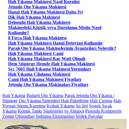
Halı Yıkama Makinesi Nasıl Kurulur
Jetonlu Oto Yıkama Makinesi
Hangi Halı Yıkama Makinesi Daha Iyi
Dik Halı Yıkama Makinesi
Delonghi Halı Yıkama Makinesi
Makinedeki Köpük veya Durulama Modu Nasıl
Kullanılır?
8 Fırça Halı Yıkama Makinesi
Halı Yıkama Makinesi Hangi Deterjan Kullanılır
Paralı Oto Yıkama Makinelerinin Avantajları Nelerdir?
Halı Yıkama Makinesi Cami
Halı Yıkama Makinesi Kaç Watt Olmalı
Hem Süpürge Hemde Halı Yıkama Makinesi
Scc 7601 Hali Yıkama Makinesi Yorumları
Halı Yıkama Cilalama Makinesi
Cami Halı Yıkama Makinesi Fiyatları
Jetonlu Oto Yıkama Makinaları Fiyatları
Halı Yıkama
Buharlı Oto Yıkama
Paralı Jetonlu Oto Yıkama /
Süpürge
Oto Yıkama Sistemleri
Halı Paketleme
Halı Çırpma
Halı
Yorgan Sıkma Kurutma
Koltuk Yıkama
Su Jeti
Soguk Sıcak
Yıkama
Köpük Tankı
Süpürgeler ve Ahtapot
Pistonlu Kompresör
Zemin Otomatları
Yağlama Ekipmanları
Yedek Parçalar