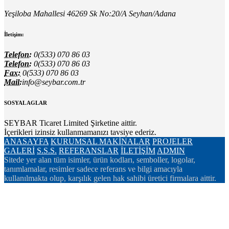
Yeşiloba Mahallesi 46269 Sk No:20/A Seyhan/Adana
İletişim:
Telefon:
0(533) 070 86 03
Telefon:
0(533) 070 86 03
Fax:
0(533) 070 86 03
Mail:
info@seybar.com.tr
SOSYAL AGLAR
SEYBAR Ticaret Limited Şirketine aittir.
İçerikleri izinsiz kullanmamanızı tavsiye ederiz.
ANASAYFA
KURUMSAL
MAKİNALAR
PROJELER
GALERİ
S.S.S.
REFERANSLAR
İLETİŞİM
ADMIN
Sitede yer alan tüm isimler, ürün kodları, semboller, logolar,
tanımlamalar, resimler sadece referans ve bilgi amacıyla
kullanılmakta olup, karşılık gelen hak sahibi üretici firmalara aittir.