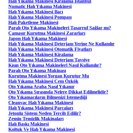
Halı Yıkama Makinesi Kiralama Istanbul
Numatic Halı Yıkama Makinesi
Halı Yıkama Makinesi Ilacı
Halı Yıkama Makinesi Pompası
Halı Paketleme Makinesi
Paralı Oto Yıkama Makineleri Tasarruf Sağlar mı?
Çamaşır Kurutma Makinesi Zararları
Japon Halı Yıkama Makinesi
Halı Yıkama Makinesi Deterjanı Yerine Ne Kullanılır
Halı Yıkama Makinesi Otomatik Fiyatları
Halı Yıkama Makinesi Kiralama
Halı Yıkama Makinesi Deterjanı Tavsiye
Kışın Oto Yıkama Makineleri Nasıl Kullanılır?
Paralı Oto Yıkama Makinası
Kurutma Makinesi Yorgan Kurutur Mu
Halı Yıkama Makinesi Cem Özkök
Oto Yıkama Araba Nasıl Yıkanır
Oto Yıkama Sırasında Nelere Dikkat Edilmelidir?
Oto Yıkamacıların Bilmenizi Istemediği
Cleanvac Halı Yıkama Makinesi
Halı Yıkama Makinesi Parçaları
Jetonlu Sistem Neden Tercih Edilir?
Zemin Temizlik Makinaları
Halı Baskı Makinesi
Koltuk Ve Halı Yıkama Makinesi