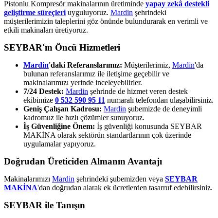
Pistonlu Kompresör makinalarının üretiminde
yapay zekâ destekli
geliştirme süreçleri
uyguluyoruz.
Mardin
şehrindeki
müşterilerimizin taleplerini göz önünde bulundurarak en verimli ve
etkili makinaları üretiyoruz.
SEYBAR'ın Öncü Hizmetleri
Mardin
'daki Referanslarımız:
Müşterilerimiz,
Mardin
'da
bulunan referanslarımız ile iletişime geçebilir ve
makinalarımızı yerinde inceleyebilirler.
7/24 Destek:
Mardin
şehrinde de hizmet veren destek
ekibimize
0 532 590 95 11
numaralı telefondan ulaşabilirsiniz.
Geniş Çalışan Kadrosu:
Mardin
şubemizde de deneyimli
kadromuz ile hızlı çözümler sunuyoruz.
İş Güvenliğine Önem:
İş güvenliği konusunda SEYBAR
MAKİNA olarak sektörün standartlarının çok üzerinde
uygulamalar yapıyoruz.
Doğrudan Üreticiden Almanın Avantajı
Makinalarımızı
Mardin
şehrindeki şubemizden veya
SEYBAR
MAKİNA
'dan doğrudan alarak ek ücretlerden tasarruf edebilirsiniz.
SEYBAR ile Tanışın