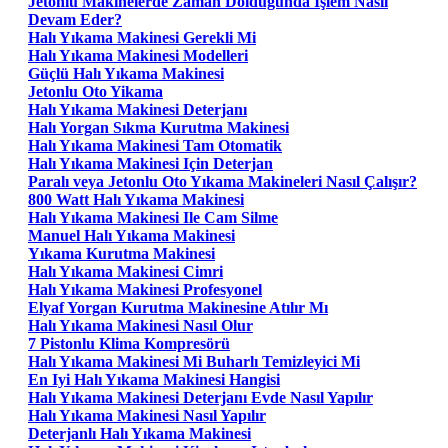
Jetonlu Makinelerde Zaman Dolduğunda İşlem Nasıl
Devam Eder?
Halı Yıkama Makinesi Gerekli Mi
Halı Yıkama Makinesi Modelleri
Güçlü Halı Yıkama Makinesi
Jetonlu Oto Yikama
Halı Yıkama Makinesi Deterjanı
Halı Yorgan Sıkma Kurutma Makinesi
Halı Yıkama Makinesi Tam Otomatik
Halı Yıkama Makinesi Için Deterjan
Paralı veya Jetonlu Oto Yıkama Makineleri Nasıl Çalışır?
800 Watt Halı Yıkama Makinesi
Halı Yıkama Makinesi Ile Cam Silme
Manuel Halı Yıkama Makinesi
Yıkama Kurutma Makinesi
Halı Yıkama Makinesi Cimri
Halı Yıkama Makinesi Profesyonel
Elyaf Yorgan Kurutma Makinesine Atılır Mı
Halı Yıkama Makinesi Nasıl Olur
7 Pistonlu Klima Kompresörü
Halı Yıkama Makinesi Mi Buharlı Temizleyici Mi
En Iyi Halı Yıkama Makinesi Hangisi
Halı Yıkama Makinesi Deterjanı Evde Nasıl Yapılır
Halı Yıkama Makinesi Nasıl Yapılır
Deterjanlı Halı Yıkama Makinesi