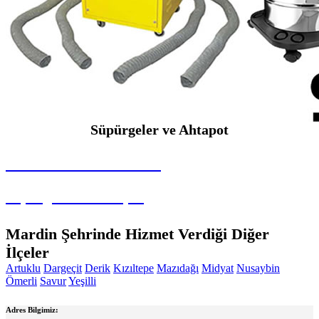
Süpürgeler ve Ahtapot
SEYBAR MAKİNALARI
Süpürgeler ve Ahtapot
Mardin Şehrinde Hizmet Verdiği Diğer
İlçeler
Artuklu
Dargeçit
Derik
Kızıltepe
Mazıdağı
Midyat
Nusaybin
Ömerli
Savur
Yeşilli
Adres Bilgimiz: