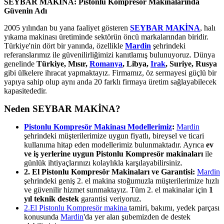
SEYBAR MAKİNA: Pistonlu Kompresör Makinalarında
Güvenin Adı
2005 yılından bu yana faaliyet gösteren
SEYBAR MAKİNA
, halı
yıkama makinası üretiminde sektörün öncü markalarından biridir.
Türkiye'nin dört bir yanında, özellikle
Mardin
şehrindeki
referanslarımız ile güvenilirliğimizi kanıtlamış bulunuyoruz. Dünya
genelinde
Türkiye, Mısır,
Romanya
, Libya,
Irak
, Suriye, Rusya
gibi ülkelere ihracat yapmaktayız. Firmamız, öz sermayesi güçlü bir
yapıya sahip olup aynı anda 20 farklı firmaya üretim sağlayabilecek
kapasitededir.
Neden SEYBAR MAKİNA?
Pistonlu Kompresör Makinası Modellerimiz
:
Mardin
şehrindeki müşterilerimize uygun fiyatlı, bireysel ve ticari
kullanıma hitap eden modellerimiz bulunmaktadır. Ayrıca
ev
ve iş yerlerine uygun Pistonlu Kompresör makinaları
ile
günlük ihtiyaçlarınızı kolaylıkla karşılayabilirsiniz.
2. El Pistonlu Kompresör Makinaları ve Garantisi:
Mardin
şehrindeki geniş 2. el makina stoğumuzla müşterilerimize hızlı
ve güvenilir hizmet sunmaktayız. Tüm 2. el makinalar için
1
yıl teknik destek
garantisi veriyoruz.
2.El Pistonlu Kompresör makina
tamiri, bakımı, yedek parçası
konusunda
Mardin
'da yer alan şubemizden de destek