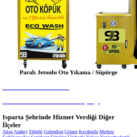
Paralı Jetonlu Oto Yıkama / Süpürge
SEYBAR MAKİNALARI
Paralı Jetonlu Oto Yıkama / Süpürge
Isparta Şehrinde Hizmet Verdiği Diğer
İlçeler
Aksu
Atabey
Eğirdir
Gelendost
Gönen
Keçiborlu
Merkez