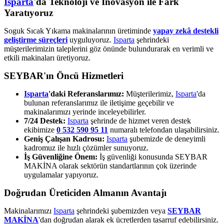
Isparta
'da Teknoloji ve İnovasyon ile Fark
Yaratıyoruz
Soguk Sıcak Yıkama makinalarının üretiminde
yapay zekâ destekli
geliştirme süreçleri
uyguluyoruz.
Isparta
şehrindeki
müşterilerimizin taleplerini göz önünde bulundurarak en verimli ve
etkili makinaları üretiyoruz.
SEYBAR'ın Öncü Hizmetleri
Isparta
'daki Referanslarımız:
Müşterilerimiz,
Isparta
'da
bulunan referanslarımız ile iletişime geçebilir ve
makinalarımızı yerinde inceleyebilirler.
7/24 Destek:
Isparta
şehrinde de hizmet veren destek
ekibimize
0 532 590 95 11
numaralı telefondan ulaşabilirsiniz.
Geniş Çalışan Kadrosu:
Isparta
şubemizde de deneyimli
kadromuz ile hızlı çözümler sunuyoruz.
İş Güvenliğine Önem:
İş güvenliği konusunda SEYBAR
MAKİNA olarak sektörün standartlarının çok üzerinde
uygulamalar yapıyoruz.
Doğrudan Üreticiden Almanın Avantajı
Makinalarımızı
Isparta
şehrindeki şubemizden veya
SEYBAR
MAKİNA
'dan doğrudan alarak ek ücretlerden tasarruf edebilirsiniz.