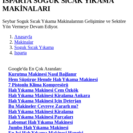
ISPARTA SOGUK SıCAK YıKAMA
MAKİNALARI
Seybar Soguk Sıcak Yıkama Makinalarının Gelişimine ve Sektöre
Yön Vermeye Devam Ediyor.
Anasayfa
Makinalar
Soguk Sıcak Yıkama
Isparta
Google'da En Çok Aranılan:
Kurutma Makinesi Nasıl Bağlanır
Hem Süpürge Hemde Halı Yıkama Makinesi
7 Pistonlu Klima Kompresörü
Halı Yıkama Makinesi Cem Özkök
Halı Yıkama Makinesi Kiralama Ankara
Halı Yıkama Makinesi Için Deterjan
Bu Makineler Çevreye Zararlı mı?
Halı Yıkama Makinesi Kiralama
Halı Yıkama Makinesi Parçaları
Labomat Halı Yıkama Makinesi
Jumbo Halı Yıkama Makinesi
En Iyi Halı Yıkama Makinesi Hangisi