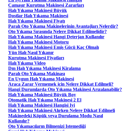
Çamaşır Kurutma Makinesi Zararları
Halı Yıkama Makinesi Büyük
Dostlar Halı Yıkama Makinesi
Halı Yıkama Makinesi Fiyatı
Paralı Oto Yıkama Makinelerinin Avantajları Nelerdir?
Oto Yıkama Sırasında Nelere Dikkat Edilmelidir?
Halı Yıkama Makinesi Hangi Deterjan Kullanılır
Halı Yıkama Makinesi Motoru
Halı Yıkama Makinesi Emiş Gücü Kaç Olmalı
Yün Halı Nasıl Yıkanır
Kurutma Makinesi Fiyatları
Halı Yıkama Video
Dm Halı Yıkama Makinesi Kiralama
Paralı Oto Yıkama Makinası
En Uygun Halı Yıkama Makinesi
Araca Zarar Vermemek için Nelere Dikkat Edilmeli?
Hangi Durumlarda Oto Yıkama Makinesi Arızalanabilir?
Halı Yıkama Makinesi Büyük Boy
Otomatik Halı Yıkama Makinesi 2 El
Halı Yıkama Makinesi Hangisi Iyi
Halı Yıkama Makinesi Alırken Nelere Dikkat Edilmeli
Makinedeki Köpük veya Durulama Modu Nasıl
Kullanılır?
Oto Yıkamacıların Bilmenizi Istemediği