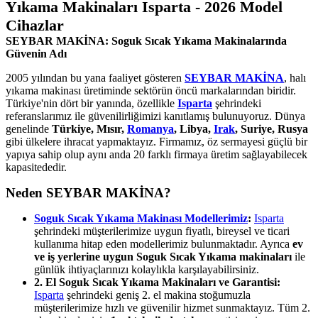
Yıkama Makinaları Isparta - 2026 Model
Cihazlar
SEYBAR MAKİNA: Soguk Sıcak Yıkama Makinalarında
Güvenin Adı
2005 yılından bu yana faaliyet gösteren
SEYBAR MAKİNA
, halı
yıkama makinası üretiminde sektörün öncü markalarından biridir.
Türkiye'nin dört bir yanında, özellikle
Isparta
şehrindeki
referanslarımız ile güvenilirliğimizi kanıtlamış bulunuyoruz. Dünya
genelinde
Türkiye, Mısır,
Romanya
, Libya,
Irak
, Suriye, Rusya
gibi ülkelere ihracat yapmaktayız. Firmamız, öz sermayesi güçlü bir
yapıya sahip olup aynı anda 20 farklı firmaya üretim sağlayabilecek
kapasitededir.
Neden SEYBAR MAKİNA?
Soguk Sıcak Yıkama Makinası Modellerimiz
:
Isparta
şehrindeki müşterilerimize uygun fiyatlı, bireysel ve ticari
kullanıma hitap eden modellerimiz bulunmaktadır. Ayrıca
ev
ve iş yerlerine uygun Soguk Sıcak Yıkama makinaları
ile
günlük ihtiyaçlarınızı kolaylıkla karşılayabilirsiniz.
2. El Soguk Sıcak Yıkama Makinaları ve Garantisi:
Isparta
şehrindeki geniş 2. el makina stoğumuzla
müşterilerimize hızlı ve güvenilir hizmet sunmaktayız. Tüm 2.