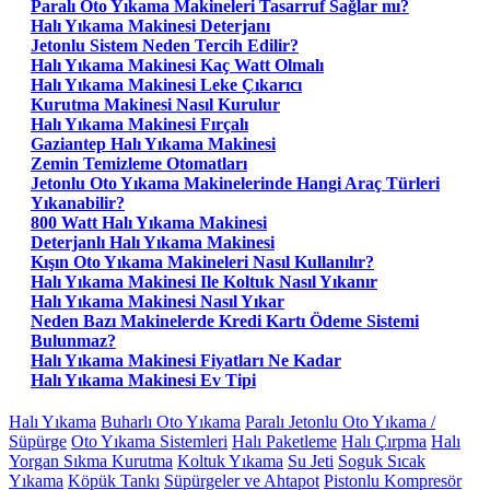
Paralı Oto Yıkama Makineleri Tasarruf Sağlar mı?
Halı Yıkama Makinesi Deterjanı
Jetonlu Sistem Neden Tercih Edilir?
Halı Yıkama Makinesi Kaç Watt Olmalı
Halı Yıkama Makinesi Leke Çıkarıcı
Kurutma Makinesi Nasıl Kurulur
Halı Yıkama Makinesi Fırçalı
Gaziantep Halı Yıkama Makinesi
Zemin Temizleme Otomatları
Jetonlu Oto Yıkama Makinelerinde Hangi Araç Türleri
Yıkanabilir?
800 Watt Halı Yıkama Makinesi
Deterjanlı Halı Yıkama Makinesi
Kışın Oto Yıkama Makineleri Nasıl Kullanılır?
Halı Yıkama Makinesi Ile Koltuk Nasıl Yıkanır
Halı Yıkama Makinesi Nasıl Yıkar
Neden Bazı Makinelerde Kredi Kartı Ödeme Sistemi
Bulunmaz?
Halı Yıkama Makinesi Fiyatları Ne Kadar
Halı Yıkama Makinesi Ev Tipi
Halı Yıkama
Buharlı Oto Yıkama
Paralı Jetonlu Oto Yıkama /
Süpürge
Oto Yıkama Sistemleri
Halı Paketleme
Halı Çırpma
Halı
Yorgan Sıkma Kurutma
Koltuk Yıkama
Su Jeti
Soguk Sıcak
Yıkama
Köpük Tankı
Süpürgeler ve Ahtapot
Pistonlu Kompresör