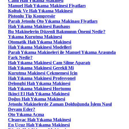
Cami Halı Yıkama Makinesi
Manuel Halı Yıkama Makinesi Fiyatları
Koltuk Ve Halı Yıkama Makinesi
Pistonlu Tip Kompresör
Paralı Jetonlu Oto Yıkama Makinası Fiyatları
Halı Yıkama Makinesi Bauhaus
Bu Makinelerin Düzenli Bakımının Önemi Nedir?
Yıkama Kurutma Makinesi
Otomatik Halı Yıkama Makinesi
Halı Yıkama Makinesi Modelleri
Paralı Yıkama Makineleri ile Manuel Yıkama Arasında
Fark Nedir?
Halı Yıkama Makinesi Cam Silme Aparatı
Halı Yıkama Makinesi Gerekli Mi
Kurutma Makinesi Çekmemesi Için
Halı Yıkama Makinesi Profesyonel
Delonghi Halı Yıkama Makinesi
Halı Yıkama Makinesi Hortumu
Ikinci El Halı Yıkama Makinesi
Doğuş Halı Yıkama Makinesi
Jetonlu Makinelerde Zaman Dolduğunda İşlem Nasıl
Devam Eder?
Oto Yıkama Açma
Cleanvac Halı Yıkama Makinesi
En Ucuz Halı Yıkama Makinesi