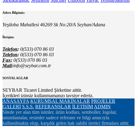
Şarkikaraağaç
Senirkent
Sütçüler
Uluborlu
Yalvaç
Yenişarbademli
Adres Bilgimiz:
Yeşiloba Mahallesi 46269 Sk No:20/A Seyhan/Adana
İletişim:
Telefon:
0(533) 070 86 03
Telefon:
0(533) 070 86 03
Fax:
0(533) 070 86 03
Mail:
info@seybar.com.tr
SOSYAL AGLAR
SEYBAR Ticaret Limited Şirketine aittir.
İçerikleri izinsiz kullanmamanızı tavsiye ederiz.
ANASAYFA
KURUMSAL
MAKİNALAR
PROJELER
GALERİ
S.S.S.
REFERANSLAR
İLETİŞİM
ADMIN
Sitede yer alan tüm isimler, ürün kodları, semboller, logolar,
tanımlamalar, resimler sadece referans ve bilgi amacıyla
kullanılmakta olup, karşılık gelen hak sahibi üretici firmalara aittir.