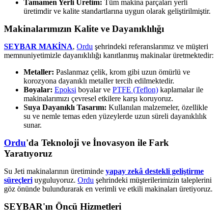
Tamamen Yerli Üretim:
Tüm makina parçaları yerli
üretimdir ve kalite standartlarına uygun olarak geliştirilmiştir.
Makinalarımızın Kalite ve Dayanıklılığı
SEYBAR MAKİNA
,
Ordu
şehrindeki referanslarımız ve müşteri
memnuniyetimizle dayanıklılığı kanıtlanmış makinalar üretmektedir:
Metaller:
Paslanmaz çelik, krom gibi uzun ömürlü ve
korozyona dayanıklı metaller tercih edilmektedir.
Boyalar:
Epoksi
boyalar ve
PTFE (Teflon)
kaplamalar ile
makinalarımızı çevresel etkilere karşı koruyoruz.
Suya Dayanıklı Tasarım:
Kullanılan malzemeler, özellikle
su ve nemle temas eden yüzeylerde uzun süreli dayanıklılık
sunar.
Ordu
'da Teknoloji ve İnovasyon ile Fark
Yaratıyoruz
Su Jeti makinalarının üretiminde
yapay zekâ destekli geliştirme
süreçleri
uyguluyoruz.
Ordu
şehrindeki müşterilerimizin taleplerini
göz önünde bulundurarak en verimli ve etkili makinaları üretiyoruz.
SEYBAR'ın Öncü Hizmetleri