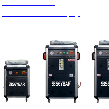
SEYBAR MAKİNALARI
Paralı Jetonlu Oto Yıkama / Süpürge