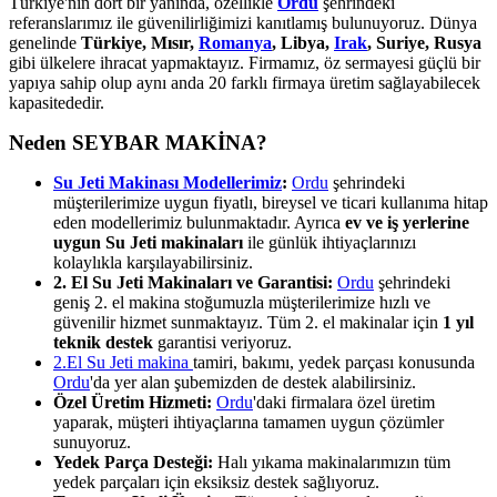
Türkiye'nin dört bir yanında, özellikle
Ordu
şehrindeki
referanslarımız ile güvenilirliğimizi kanıtlamış bulunuyoruz. Dünya
genelinde
Türkiye, Mısır,
Romanya
, Libya,
Irak
, Suriye, Rusya
gibi ülkelere ihracat yapmaktayız. Firmamız, öz sermayesi güçlü bir
yapıya sahip olup aynı anda 20 farklı firmaya üretim sağlayabilecek
kapasitededir.
Neden SEYBAR MAKİNA?
Su Jeti Makinası Modellerimiz
:
Ordu
şehrindeki
müşterilerimize uygun fiyatlı, bireysel ve ticari kullanıma hitap
eden modellerimiz bulunmaktadır. Ayrıca
ev ve iş yerlerine
uygun Su Jeti makinaları
ile günlük ihtiyaçlarınızı
kolaylıkla karşılayabilirsiniz.
2. El Su Jeti Makinaları ve Garantisi:
Ordu
şehrindeki
geniş 2. el makina stoğumuzla müşterilerimize hızlı ve
güvenilir hizmet sunmaktayız. Tüm 2. el makinalar için
1 yıl
teknik destek
garantisi veriyoruz.
2.El Su Jeti makina
tamiri, bakımı, yedek parçası konusunda
Ordu
'da yer alan şubemizden de destek alabilirsiniz.
Özel Üretim Hizmeti:
Ordu
'daki firmalara özel üretim
yaparak, müşteri ihtiyaçlarına tamamen uygun çözümler
sunuyoruz.
Yedek Parça Desteği:
Halı yıkama makinalarımızın tüm
yedek parçaları için eksiksiz destek sağlıyoruz.