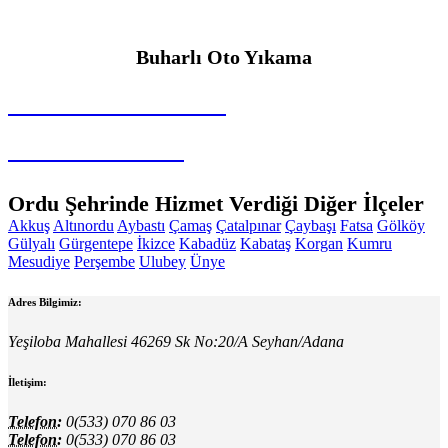
Buharlı Oto Yıkama
SEYBAR MAKİNALARI
Buharlı Oto Yıkama
Ordu Şehrinde Hizmet Verdiği Diğer İlçeler
Akkuş
Altınordu
Aybastı
Çamaş
Çatalpınar
Çaybaşı
Fatsa
Gölköy
Gülyalı
Gürgentepe
İkizce
Kabadüz
Kabataş
Korgan
Kumru
Mesudiye
Perşembe
Ulubey
Ünye
Adres Bilgimiz:
Yeşiloba Mahallesi 46269 Sk No:20/A Seyhan/Adana
İletişim:
Telefon:
0(533) 070 86 03
Telefon:
0(533) 070 86 03