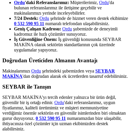
Ordu
'daki Referanslarımız:
Müşterilerimiz,
Ordu
'da
bulunan referanslarımız ile iletişime geçebilir ve
makinalarımızı yerinde inceleyebilirler.
7/24 Destek:
Ordu
şehrinde de hizmet veren destek ekibimize
0 532 590 95 11
numaralı telefondan ulaşabilirsiniz.
Geniş Çalışan Kadrosu:
Ordu
şubemizde de deneyimli
kadromuz ile hızlı çözümler sunuyoruz.
İş Güvenliğine Önem:
İş güvenliği konusunda SEYBAR
MAKİNA olarak sektörün standartlarının çok üzerinde
uygulamalar yapıyoruz.
Doğrudan Üreticiden Almanın Avantajı
Makinalarımızı
Ordu
şehrindeki şubemizden veya
SEYBAR
MAKİNA
'dan doğrudan alarak ek ücretlerden tasarruf edebilirsiniz.
SEYBAR ile Tanışın
SEYBAR MAKİNA'yı tercih edenler yalnızca bir ürün değil,
güvenilir bir iş ortağı edinir.
Ordu
'daki referanslarımız, uygun
fiyatlarımız, kaliteli üretimimiz ve müşteri memnuniyetine
verdiğimiz önemle sektörün en güvenilir isimlerinden biri olmaktan
gurur duyuyoruz.
0 532 590 95 11
numaramızdan bize ulaşabilir,
ihtiyacınıza özel çözümler için uzman ekibimizden destek
alabilirsiniz.