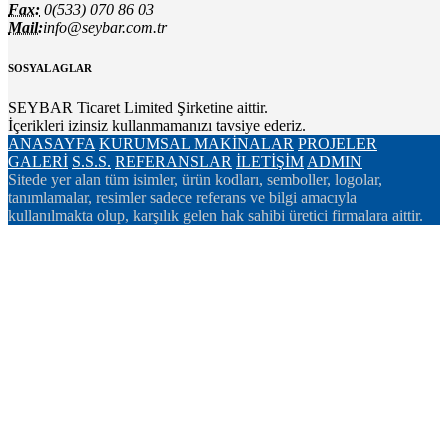
Fax:
0(533) 070 86 03
Mail:
info@seybar.com.tr
SOSYAL AGLAR
SEYBAR Ticaret Limited Şirketine aittir.
İçerikleri izinsiz kullanmamanızı tavsiye ederiz.
ANASAYFA
KURUMSAL
MAKİNALAR
PROJELER
GALERİ
S.S.S.
REFERANSLAR
İLETİŞİM
ADMIN
Sitede yer alan tüm isimler, ürün kodları, semboller, logolar,
tanımlamalar, resimler sadece referans ve bilgi amacıyla
kullanılmakta olup, karşılık gelen hak sahibi üretici firmalara aittir.