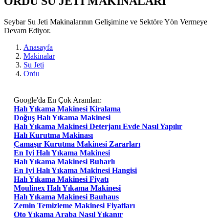
ORDU SU JETI MAKİNALARI
Seybar Su Jeti Makinalarının Gelişimine ve Sektöre Yön Vermeye
Devam Ediyor.
Anasayfa
Makinalar
Su Jeti
Ordu
Google'da En Çok Aranılan:
Halı Yıkama Makinesi Kiralama
Doğuş Halı Yıkama Makinesi
Halı Yıkama Makinesi Deterjanı Evde Nasıl Yapılır
Halı Kurutma Makinası
Çamaşır Kurutma Makinesi Zararları
En Iyi Halı Yıkama Makinesi
Halı Yıkama Makinesi Buharlı
En Iyi Halı Yıkama Makinesi Hangisi
Halı Yıkama Makinesi Fiyatı
Moulinex Halı Yıkama Makinesi
Halı Yıkama Makinesi Bauhaus
Zemin Temizleme Makinesi Fiyatları
Oto Yıkama Araba Nasıl Yıkanır