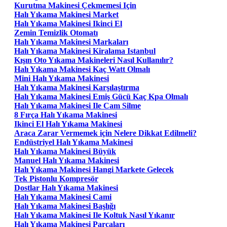
Kurutma Makinesi Çekmemesi Için
Halı Yıkama Makinesi Market
Halı Yıkama Makinesi Ikinci El
Zemin Temizlik Otomatı
Halı Yıkama Makinesi Markaları
Halı Yıkama Makinesi Kiralama Istanbul
Kışın Oto Yıkama Makineleri Nasıl Kullanılır?
Halı Yıkama Makinesi Kaç Watt Olmalı
Mini Halı Yıkama Makinesi
Halı Yıkama Makinesi Karşılaştırma
Halı Yıkama Makinesi Emiş Gücü Kaç Kpa Olmalı
Halı Yıkama Makinesi Ile Cam Silme
8 Fırça Halı Yıkama Makinesi
Ikinci El Halı Yıkama Makinesi
Araca Zarar Vermemek için Nelere Dikkat Edilmeli?
Endüstriyel Halı Yıkama Makinesi
Halı Yıkama Makinesi Büyük
Manuel Halı Yıkama Makinesi
Halı Yıkama Makinesi Hangi Markete Gelecek
Tek Pistonlu Kompresör
Dostlar Halı Yıkama Makinesi
Halı Yıkama Makinesi Cami
Halı Yıkama Makinesi Başlığı
Halı Yıkama Makinesi Ile Koltuk Nasıl Yıkanır
Halı Yıkama Makinesi Parçaları