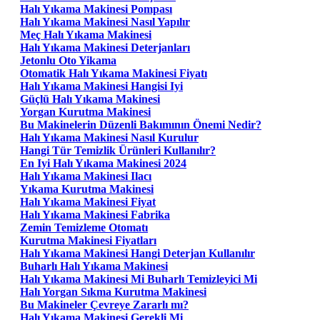
Halı Yıkama Makinesi Pompası
Halı Yıkama Makinesi Nasıl Yapılır
Meç Halı Yıkama Makinesi
Halı Yıkama Makinesi Deterjanları
Jetonlu Oto Yikama
Otomatik Halı Yıkama Makinesi Fiyatı
Halı Yıkama Makinesi Hangisi Iyi
Güçlü Halı Yıkama Makinesi
Yorgan Kurutma Makinesi
Bu Makinelerin Düzenli Bakımının Önemi Nedir?
Halı Yıkama Makinesi Nasıl Kurulur
Hangi Tür Temizlik Ürünleri Kullanılır?
En Iyi Halı Yıkama Makinesi 2024
Halı Yıkama Makinesi Ilacı
Yıkama Kurutma Makinesi
Halı Yıkama Makinesi Fiyat
Halı Yıkama Makinesi Fabrika
Zemin Temizleme Otomatı
Kurutma Makinesi Fiyatları
Halı Yıkama Makinesi Hangi Deterjan Kullanılır
Buharlı Halı Yıkama Makinesi
Halı Yıkama Makinesi Mi Buharlı Temizleyici Mi
Halı Yorgan Sıkma Kurutma Makinesi
Bu Makineler Çevreye Zararlı mı?
Halı Yıkama Makinesi Gerekli Mi