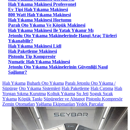
Halı Yıkama Makinesi Profesyonel
Ev Tipi Halı Yıkama Makinesi
800 Watt Halı Yıkama Makinesi
Halı Yıkama Makinesi Hortumu
Paralı Oto Yıkama Ve Köpük Makinesi
Halı Yıkama Makinesi Ile Yatak Yıkanır Mı
Jetonlu Oto Yıkama Makinelerinde Hangi Araç Türleri
Yıkanabilir?
Halı Yıkama Makinesi Lidl
Halı Paketleme Makinesi
Pistonlu Tip Kompresör
Numatic Halı Yıkama Makinesi
Jetonlu Oto Yıkama Makinelerinin Güvenliği Nasıl
Sağlanır?
Halı Yıkama
Buharlı Oto Yıkama
Paralı Jetonlu Oto Yıkama /
Süpürge
Oto Yıkama Sistemleri
Halı Paketleme
Halı Çırpma
Halı
Yorgan Sıkma Kurutma
Koltuk Yıkama
Su Jeti
Soguk Sıcak
Yıkama
Köpük Tankı
Süpürgeler ve Ahtapot
Pistonlu Kompresör
Zemin Otomatları
Yağlama Ekipmanları
Yedek Parçalar