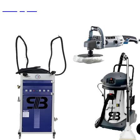
Halı Çırpma