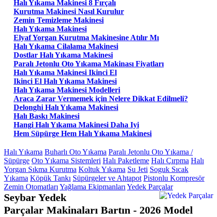
Halı Yıkama Makinesi 8 Fırçalı
Kurutma Makinesi Nasıl Kurulur
Zemin Temizleme Makinesi
Halı Yıkama Makinesi
Elyaf Yorgan Kurutma Makinesine Atılır Mı
Halı Yıkama Cilalama Makinesi
Dostlar Halı Yıkama Makinesi
Paralı Jetonlu Oto Yıkama Makinası Fiyatları
Halı Yıkama Makinesi Ikinci El
Ikinci El Halı Yıkama Makinesi
Halı Yıkama Makinesi Modelleri
Araca Zarar Vermemek için Nelere Dikkat Edilmeli?
Delonghi Halı Yıkama Makinesi
Halı Baskı Makinesi
Hangi Halı Yıkama Makinesi Daha Iyi
Hem Süpürge Hem Halı Yıkama Makinesi
Halı Yıkama
Buharlı Oto Yıkama
Paralı Jetonlu Oto Yıkama /
Süpürge
Oto Yıkama Sistemleri
Halı Paketleme
Halı Çırpma
Halı
Yorgan Sıkma Kurutma
Koltuk Yıkama
Su Jeti
Soguk Sıcak
Yıkama
Köpük Tankı
Süpürgeler ve Ahtapot
Pistonlu Kompresör
Zemin Otomatları
Yağlama Ekipmanları
Yedek Parçalar
Seybar Yedek
Parçalar Makinaları Bartın - 2026 Model