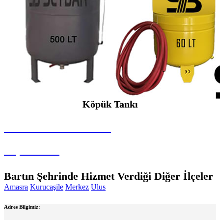
Köpük Tankı
SEYBAR MAKİNALARI
Köpük Tankı
Bartın Şehrinde Hizmet Verdiği Diğer İlçeler
Amasra
Kurucaşile
Merkez
Ulus
Adres Bilgimiz: