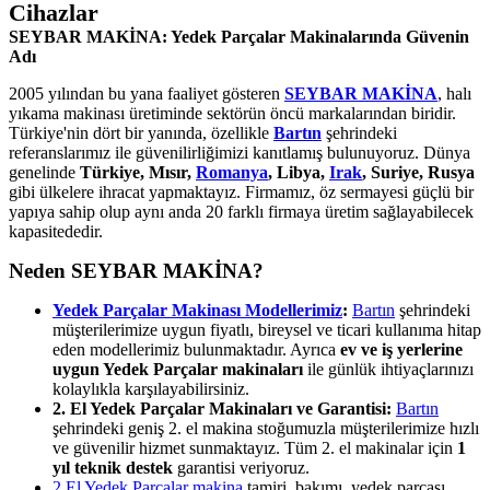
Cihazlar
SEYBAR MAKİNA: Yedek Parçalar Makinalarında Güvenin
Adı
2005 yılından bu yana faaliyet gösteren
SEYBAR MAKİNA
, halı
yıkama makinası üretiminde sektörün öncü markalarından biridir.
Türkiye'nin dört bir yanında, özellikle
Bartın
şehrindeki
referanslarımız ile güvenilirliğimizi kanıtlamış bulunuyoruz. Dünya
genelinde
Türkiye, Mısır,
Romanya
, Libya,
Irak
, Suriye, Rusya
gibi ülkelere ihracat yapmaktayız. Firmamız, öz sermayesi güçlü bir
yapıya sahip olup aynı anda 20 farklı firmaya üretim sağlayabilecek
kapasitededir.
Neden SEYBAR MAKİNA?
Yedek Parçalar Makinası Modellerimiz
:
Bartın
şehrindeki
müşterilerimize uygun fiyatlı, bireysel ve ticari kullanıma hitap
eden modellerimiz bulunmaktadır. Ayrıca
ev ve iş yerlerine
uygun Yedek Parçalar makinaları
ile günlük ihtiyaçlarınızı
kolaylıkla karşılayabilirsiniz.
2. El Yedek Parçalar Makinaları ve Garantisi:
Bartın
şehrindeki geniş 2. el makina stoğumuzla müşterilerimize hızlı
ve güvenilir hizmet sunmaktayız. Tüm 2. el makinalar için
1
yıl teknik destek
garantisi veriyoruz.
2.El Yedek Parçalar makina
tamiri, bakımı, yedek parçası