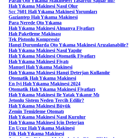
Paralı Oto Yıkama Makineleri Tasarruf Sağlar mı?
Halı Yıkama Makinesi Nasıl Olur
Scc 7601 Hali Yıkama Makinesi Yorumları
Gaziantep Halı Yıkama Makinesi
Para Nerede Oto Yıkama
Halı Yıkama Makinesi Almanya Fiyatları
Halı Paketleme Makinası
Tek Pistonlu Kompresör
Hangi Durumlarda Oto Yıkama Makinesi Arızalanabilir?
Halı Yıkama Makinesi Nasıl Yapılır
Halı Yıkama Makinesi Otomatik Fiyatları
Halı Yıkama Makinesi Fiyatı
Manuel Halı Yıkama Makinesi
Halı Yıkama Makinesi Hangi Deterjan Kullanılır
Otomatik Halı Yıkama Makinesi
En Iyi Halı Yıkama Makinesi 2024
Otomatik Halı Yıkama Makinesi Fiyatları
Halı Yıkama Makinesi Ile Yatak Yıkanır Mı
Jetonlu Sistem Neden Tercih Edilir?
Halı Yıkama Makinesi Büyük
Zemin Temizleme Otomatı
Halı Yıkama Makinesi Nasıl Kurulur
Halı Yıkama Makinesi Için Deterjan
En Ucuz Halı Yıkama Makinesi
Dik Halı Yıkama Makinesi