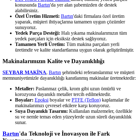
konusunda
Bartın
'da yer alan şubemizden de destek
alabilirsiniz.
Özel Üretim Hizmeti:
Bartın
'daki firmalara özel üretim
yaparak, müşteri ihtiyaçlarına tamamen uygun çözümler
sunuyoruz.
Yedek Parça Desteği:
Halı yıkama makinalarımızın tüm
yedek parçaları için eksiksiz destek sağlıyoruz.
Tamamen Yerli Üretim:
Tüm makina parçaları yerli
üretimdir ve kalite standartlarına uygun olarak geliştirilmiştir.
Makinalarımızın Kalite ve Dayanıklılığı
SEYBAR MAKİNA
,
Bartın
şehrindeki referanslarımız ve müşteri
memnuniyetimizle dayanıklılığı kanıtlanmış makinalar üretmektedir:
Metaller:
Paslanmaz çelik, krom gibi uzun ömürlü ve
korozyona dayanıklı metaller tercih edilmektedir.
Boyalar:
Epoksi
boyalar ve
PTFE (Teflon)
kaplamalar ile
makinalarımızı çevresel etkilere karşı koruyoruz.
Suya Dayanıklı Tasarım:
Kullanılan malzemeler, özellikle
su ve nemle temas eden yüzeylerde uzun süreli dayanıklılık
sunar.
Bartın
'da Teknoloji ve İnovasyon ile Fark