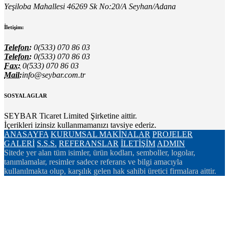
Yeşiloba Mahallesi 46269 Sk No:20/A Seyhan/Adana
İletişim:
Telefon:
0(533) 070 86 03
Telefon:
0(533) 070 86 03
Fax:
0(533) 070 86 03
Mail:
info@seybar.com.tr
SOSYAL AGLAR
SEYBAR Ticaret Limited Şirketine aittir.
İçerikleri izinsiz kullanmamanızı tavsiye ederiz.
ANASAYFA
KURUMSAL
MAKİNALAR
PROJELER
GALERİ
S.S.S.
REFERANSLAR
İLETİŞİM
ADMIN
Sitede yer alan tüm isimler, ürün kodları, semboller, logolar,
tanımlamalar, resimler sadece referans ve bilgi amacıyla
kullanılmakta olup, karşılık gelen hak sahibi üretici firmalara aittir.