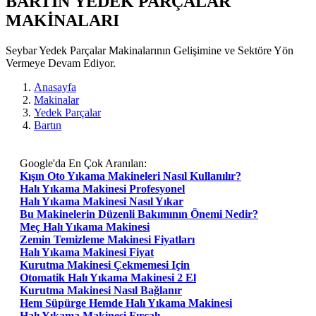
BARTIN YEDEK PARÇALAR
MAKİNALARI
Seybar Yedek Parçalar Makinalarının Gelişimine ve Sektöre Yön
Vermeye Devam Ediyor.
Anasayfa
Makinalar
Yedek Parçalar
Bartın
Google'da En Çok Aranılan:
Kışın Oto Yıkama Makineleri Nasıl Kullanılır?
Halı Yıkama Makinesi Profesyonel
Halı Yıkama Makinesi Nasıl Yıkar
Bu Makinelerin Düzenli Bakımının Önemi Nedir?
Meç Halı Yıkama Makinesi
Zemin Temizleme Makinesi Fiyatları
Halı Yıkama Makinesi Fiyat
Kurutma Makinesi Çekmemesi Için
Otomatik Halı Yıkama Makinesi 2 El
Kurutma Makinesi Nasıl Bağlanır
Hem Süpürge Hemde Halı Yıkama Makinesi
Halı Yıkama Makinesi Fırçalı