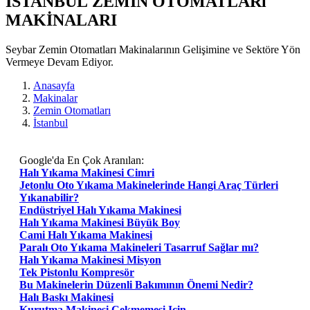
ISTANBUL ZEMIN OTOMATLARı
MAKİNALARI
Seybar Zemin Otomatları Makinalarının Gelişimine ve Sektöre Yön
Vermeye Devam Ediyor.
Anasayfa
Makinalar
Zemin Otomatları
İstanbul
Google'da En Çok Aranılan:
Halı Yıkama Makinesi Cimri
Jetonlu Oto Yıkama Makinelerinde Hangi Araç Türleri
Yıkanabilir?
Endüstriyel Halı Yıkama Makinesi
Halı Yıkama Makinesi Büyük Boy
Cami Halı Yıkama Makinesi
Paralı Oto Yıkama Makineleri Tasarruf Sağlar mı?
Halı Yıkama Makinesi Misyon
Tek Pistonlu Kompresör
Bu Makinelerin Düzenli Bakımının Önemi Nedir?
Halı Baskı Makinesi
Kurutma Makinesi Çekmemesi Için