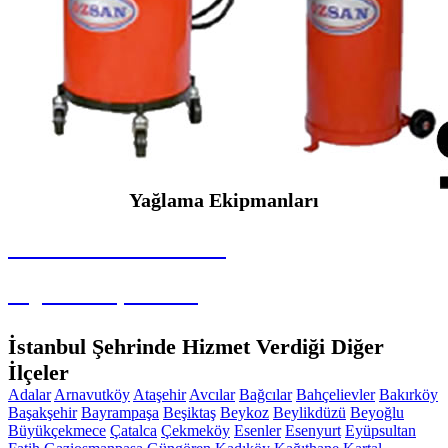
Yağlama Ekipmanları
SEYBAR MAKİNALARI
Yağlama Ekipmanları
İstanbul Şehrinde Hizmet Verdiği Diğer
İlçeler
Adalar
Arnavutköy
Ataşehir
Avcılar
Bağcılar
Bahçelievler
Bakırköy
Başakşehir
Bayrampaşa
Beşiktaş
Beykoz
Beylikdüzü
Beyoğlu
Büyükçekmece
Çatalca
Çekmeköy
Esenler
Esenyurt
Eyüpsultan