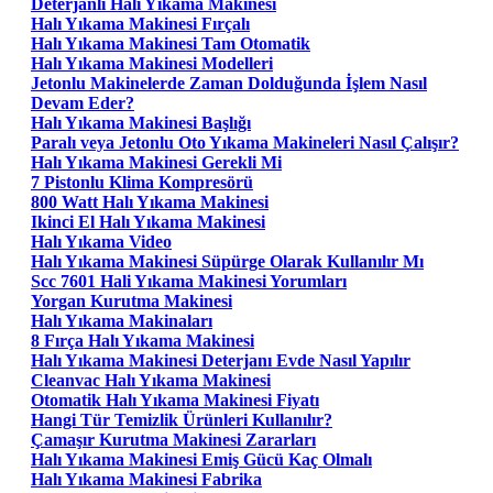
Deterjanlı Halı Yıkama Makinesi
Halı Yıkama Makinesi Fırçalı
Halı Yıkama Makinesi Tam Otomatik
Halı Yıkama Makinesi Modelleri
Jetonlu Makinelerde Zaman Dolduğunda İşlem Nasıl
Devam Eder?
Halı Yıkama Makinesi Başlığı
Paralı veya Jetonlu Oto Yıkama Makineleri Nasıl Çalışır?
Halı Yıkama Makinesi Gerekli Mi
7 Pistonlu Klima Kompresörü
800 Watt Halı Yıkama Makinesi
Ikinci El Halı Yıkama Makinesi
Halı Yıkama Video
Halı Yıkama Makinesi Süpürge Olarak Kullanılır Mı
Scc 7601 Hali Yıkama Makinesi Yorumları
Yorgan Kurutma Makinesi
Halı Yıkama Makinaları
8 Fırça Halı Yıkama Makinesi
Halı Yıkama Makinesi Deterjanı Evde Nasıl Yapılır
Cleanvac Halı Yıkama Makinesi
Otomatik Halı Yıkama Makinesi Fiyatı
Hangi Tür Temizlik Ürünleri Kullanılır?
Çamaşır Kurutma Makinesi Zararları
Halı Yıkama Makinesi Emiş Gücü Kaç Olmalı
Halı Yıkama Makinesi Fabrika