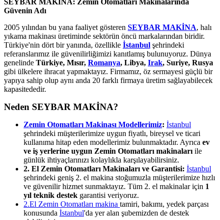
SEYBAR MAKİNA: Zemin Otomatları Makinalarında
Güvenin Adı
2005 yılından bu yana faaliyet gösteren
SEYBAR MAKİNA
, halı
yıkama makinası üretiminde sektörün öncü markalarından biridir.
Türkiye'nin dört bir yanında, özellikle
İstanbul
şehrindeki
referanslarımız ile güvenilirliğimizi kanıtlamış bulunuyoruz. Dünya
genelinde
Türkiye, Mısır,
Romanya
, Libya,
Irak
, Suriye, Rusya
gibi ülkelere ihracat yapmaktayız. Firmamız, öz sermayesi güçlü bir
yapıya sahip olup aynı anda 20 farklı firmaya üretim sağlayabilecek
kapasitededir.
Neden SEYBAR MAKİNA?
Zemin Otomatları Makinası Modellerimiz
:
İstanbul
şehrindeki müşterilerimize uygun fiyatlı, bireysel ve ticari
kullanıma hitap eden modellerimiz bulunmaktadır. Ayrıca
ev
ve iş yerlerine uygun Zemin Otomatları makinaları
ile
günlük ihtiyaçlarınızı kolaylıkla karşılayabilirsiniz.
2. El Zemin Otomatları Makinaları ve Garantisi:
İstanbul
şehrindeki geniş 2. el makina stoğumuzla müşterilerimize hızlı
ve güvenilir hizmet sunmaktayız. Tüm 2. el makinalar için
1
yıl teknik destek
garantisi veriyoruz.
2.El Zemin Otomatları makina
tamiri, bakımı, yedek parçası
konusunda
İstanbul
'da yer alan şubemizden de destek