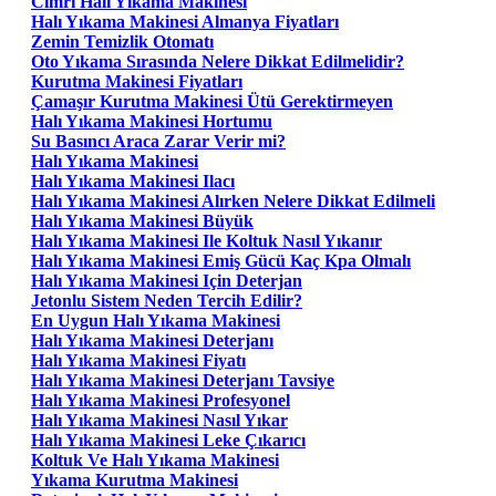
Cimri Halı Yıkama Makinesi
Halı Yıkama Makinesi Almanya Fiyatları
Zemin Temizlik Otomatı
Oto Yıkama Sırasında Nelere Dikkat Edilmelidir?
Kurutma Makinesi Fiyatları
Çamaşır Kurutma Makinesi Ütü Gerektirmeyen
Halı Yıkama Makinesi Hortumu
Su Basıncı Araca Zarar Verir mi?
Halı Yıkama Makinesi
Halı Yıkama Makinesi Ilacı
Halı Yıkama Makinesi Alırken Nelere Dikkat Edilmeli
Halı Yıkama Makinesi Büyük
Halı Yıkama Makinesi Ile Koltuk Nasıl Yıkanır
Halı Yıkama Makinesi Emiş Gücü Kaç Kpa Olmalı
Halı Yıkama Makinesi Için Deterjan
Jetonlu Sistem Neden Tercih Edilir?
En Uygun Halı Yıkama Makinesi
Halı Yıkama Makinesi Deterjanı
Halı Yıkama Makinesi Fiyatı
Halı Yıkama Makinesi Deterjanı Tavsiye
Halı Yıkama Makinesi Profesyonel
Halı Yıkama Makinesi Nasıl Yıkar
Halı Yıkama Makinesi Leke Çıkarıcı
Koltuk Ve Halı Yıkama Makinesi
Yıkama Kurutma Makinesi