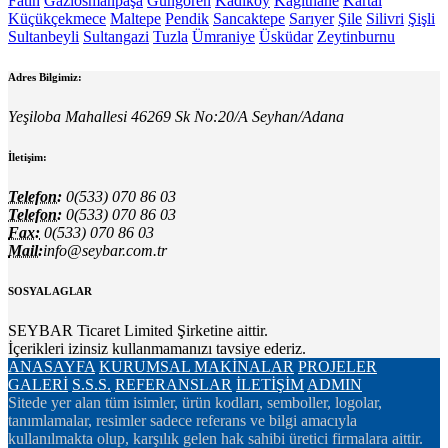
Fatih
Gaziosmanpaşa
Güngören
Kadıköy
Kağıthane
Kartal
Küçükçekmece
Maltepe
Pendik
Sancaktepe
Sarıyer
Şile
Silivri
Şişli
Sultanbeyli
Sultangazi
Tuzla
Ümraniye
Üsküdar
Zeytinburnu
Adres Bilgimiz:
Yeşiloba Mahallesi 46269 Sk No:20/A Seyhan/Adana
İletişim:
Telefon:
0(533) 070 86 03
Telefon:
0(533) 070 86 03
Fax:
0(533) 070 86 03
Mail:
info@seybar.com.tr
SOSYAL AGLAR
SEYBAR Ticaret Limited Şirketine aittir.
İçerikleri izinsiz kullanmamanızı tavsiye ederiz.
ANASAYFA
KURUMSAL
MAKİNALAR
PROJELER
GALERİ
S.S.S.
REFERANSLAR
İLETİŞİM
ADMIN
Sitede yer alan tüm isimler, ürün kodları, semboller, logolar,
tanımlamalar, resimler sadece referans ve bilgi amacıyla
kullanılmakta olup, karşılık gelen hak sahibi üretici firmalara aittir.