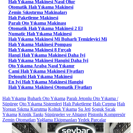
Halı Yıkama Makinesi Nasıl Olur
Otomatik Halı Yıkama Makinesi
Zemin Sıkıştırma Makinaları
Halı Paketleme Makinesi
Paralı Oto Yıkama Makinası
Otomatik Halı Yıkama Makinesi 2 El
Numatic Halı Yıkama Makinesi
Halı Yıkama Makinesi Mi Buharlı Temizleyici Mi
Halı Yıkama Makinesi Pompası
Halı Yıkama Makinesi 8 Fırçalı
Hangi Halı Yıkama Makinesi Daha Iyi
Halı Yıkama Makinesi Hangisi Daha Iyi
Oto Yıkama Araba Nasıl Yıkanır
Cami Halı Yıkama Makinesi Fiyatları
Delonghi Halı Yıkama Makinesi
En Iyi Halı Yıkama Makinesi Hangisi
Halı Yıkama Makinesi Otomatik Fiyatları
Halı Yıkama
Buharlı Oto Yıkama
Paralı Jetonlu Oto Yıkama /
Süpürge
Oto Yıkama Sistemleri
Halı Paketleme
Halı Çırpma
Halı
Yorgan Sıkma Kurutma
Koltuk Yıkama
Su Jeti
Soguk Sıcak
Yıkama
Köpük Tankı
Süpürgeler ve Ahtapot
Pistonlu Kompresör
Zemin Otomatları
Yağlama Ekipmanları
Yedek Parçalar