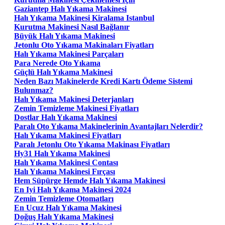
Gaziantep Halı Yıkama Makinesi
Halı Yıkama Makinesi Kiralama Istanbul
Kurutma Makinesi Nasıl Bağlanır
Büyük Halı Yıkama Makinesi
Jetonlu Oto Yıkama Makinaları Fiyatları
Halı Yıkama Makinesi Parçaları
Para Nerede Oto Yıkama
Güçlü Halı Yıkama Makinesi
Neden Bazı Makinelerde Kredi Kartı Ödeme Sistemi
Bulunmaz?
Halı Yıkama Makinesi Deterjanları
Zemin Temizleme Makinesi Fiyatları
Dostlar Halı Yıkama Makinesi
Paralı Oto Yıkama Makinelerinin Avantajları Nelerdir?
Halı Yıkama Makinesi Fiyatları
Paralı Jetonlu Oto Yıkama Makinası Fiyatları
Hy31 Halı Yıkama Makinesi
Halı Yıkama Makinesi Contası
Halı Yıkama Makinesi Fırçası
Hem Süpürge Hemde Halı Yıkama Makinesi
En Iyi Halı Yıkama Makinesi 2024
Zemin Temizleme Otomatları
En Ucuz Halı Yıkama Makinesi
Doğuş Halı Yıkama Makinesi