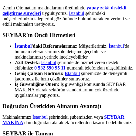
Zemin Otomatları makinalarının üretiminde
yapay zekâ destekli
geliştirme süreçleri
uyguluyoruz.
İstanbul
şehrindeki
müşterilerimizin taleplerini göz önünde bulundurarak en verimli ve
etkili makinaları üretiyoruz.
SEYBAR'ın Öncü Hizmetleri
İstanbul
'daki Referanslarımız:
Müşterilerimiz,
İstanbul
'da
bulunan referanslarımız ile iletişime geçebilir ve
makinalarımızı yerinde inceleyebilirler.
7/24 Destek:
İstanbul
şehrinde de hizmet veren destek
ekibimize
0 532 590 95 11
numaralı telefondan ulaşabilirsiniz.
Geniş Çalışan Kadrosu:
İstanbul
şubemizde de deneyimli
kadromuz ile hızlı çözümler sunuyoruz.
İş Güvenliğine Önem:
İş güvenliği konusunda SEYBAR
MAKİNA olarak sektörün standartlarının çok üzerinde
uygulamalar yapıyoruz.
Doğrudan Üreticiden Almanın Avantajı
Makinalarımızı
İstanbul
şehrindeki şubemizden veya
SEYBAR
MAKİNA
'dan doğrudan alarak ek ücretlerden tasarruf edebilirsiniz.
SEYBAR ile Tanışın