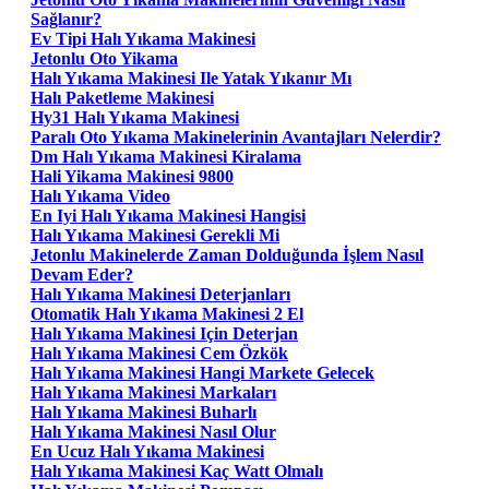
Sağlanır?
Ev Tipi Halı Yıkama Makinesi
Jetonlu Oto Yikama
Halı Yıkama Makinesi Ile Yatak Yıkanır Mı
Halı Paketleme Makinesi
Hy31 Halı Yıkama Makinesi
Paralı Oto Yıkama Makinelerinin Avantajları Nelerdir?
Dm Halı Yıkama Makinesi Kiralama
Hali Yikama Makinesi 9800
Halı Yıkama Video
En Iyi Halı Yıkama Makinesi Hangisi
Halı Yıkama Makinesi Gerekli Mi
Jetonlu Makinelerde Zaman Dolduğunda İşlem Nasıl
Devam Eder?
Halı Yıkama Makinesi Deterjanları
Otomatik Halı Yıkama Makinesi 2 El
Halı Yıkama Makinesi Için Deterjan
Halı Yıkama Makinesi Cem Özkök
Halı Yıkama Makinesi Hangi Markete Gelecek
Halı Yıkama Makinesi Markaları
Halı Yıkama Makinesi Buharlı
Halı Yıkama Makinesi Nasıl Olur
En Ucuz Halı Yıkama Makinesi
Halı Yıkama Makinesi Kaç Watt Olmalı