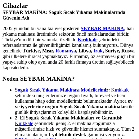
Cihazlar
SEYBAR MAKİNA: Soguk Sıcak Yıkama Makinalarında
Güvenin Adı
2005 yılından bu yana faaliyet gösteren
SEYBAR MAKİNA
, halı
yıkama makinası üretiminde sektörün öncü markalarından biridir.
Türkiye'nin dört bir yanında, özellikle
Kırıkkale
şehrindeki
referanslarımız ile güvenilirliğimizi kanıtlamış bulunuyoruz. Dünya
genelinde
Türkiye, Mısır,
Romanya
, Libya,
Irak
, Suriye, Rusya
gibi ülkelere ihracat yapmaktayız. Firmamız, öz sermayesi güçlü bir
yapıya sahip olup aynı anda 20 farklı firmaya üretim sağlayabilecek
kapasitededir.
Neden SEYBAR MAKİNA?
Soguk Sıcak Yıkama Makinası Modellerimiz
:
Kırıkkale
şehrindeki müşterilerimize uygun fiyatlı, bireysel ve ticari
kullanıma hitap eden modellerimiz bulunmaktadır. Ayrıca
ev
ve iş yerlerine uygun Soguk Sıcak Yıkama makinaları
ile
günlük ihtiyaçlarınızı kolaylıkla karşılayabilirsiniz.
2. El Soguk Sıcak Yıkama Makinaları ve Garantisi:
Kırıkkale
şehrindeki geniş 2. el makina stoğumuzla
müşterilerimize hızlı ve güvenilir hizmet sunmaktayız. Tüm 2.
el makinalar için
1 yıl teknik destek
garantisi veriyoruz.