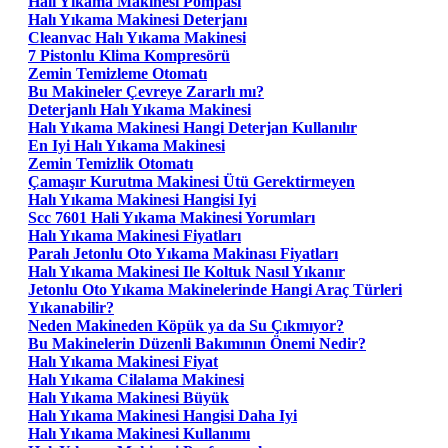
Halı Yıkama Makinesi Pompası
Halı Yıkama Makinesi Deterjanı
Cleanvac Halı Yıkama Makinesi
7 Pistonlu Klima Kompresörü
Zemin Temizleme Otomatı
Bu Makineler Çevreye Zararlı mı?
Deterjanlı Halı Yıkama Makinesi
Halı Yıkama Makinesi Hangi Deterjan Kullanılır
En Iyi Halı Yıkama Makinesi
Zemin Temizlik Otomatı
Çamaşır Kurutma Makinesi Ütü Gerektirmeyen
Halı Yıkama Makinesi Hangisi Iyi
Scc 7601 Hali Yıkama Makinesi Yorumları
Halı Yıkama Makinesi Fiyatları
Paralı Jetonlu Oto Yıkama Makinası Fiyatları
Halı Yıkama Makinesi Ile Koltuk Nasıl Yıkanır
Jetonlu Oto Yıkama Makinelerinde Hangi Araç Türleri
Yıkanabilir?
Neden Makineden Köpük ya da Su Çıkmıyor?
Bu Makinelerin Düzenli Bakımının Önemi Nedir?
Halı Yıkama Makinesi Fiyat
Halı Yıkama Cilalama Makinesi
Halı Yıkama Makinesi Büyük
Halı Yıkama Makinesi Hangisi Daha Iyi
Halı Yıkama Makinesi Kullanımı