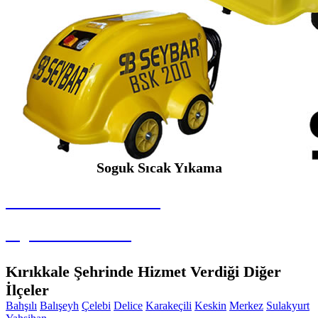
Soguk Sıcak Yıkama
SEYBAR MAKİNALARI
Soguk Sıcak Yıkama
Kırıkkale Şehrinde Hizmet Verdiği Diğer
İlçeler
Bahşılı
Balışeyh
Çelebi
Delice
Karakeçili
Keskin
Merkez
Sulakyurt