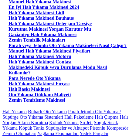
Manuel Halı Yıkama Makinesi
En Iyi Halı Yıkama Makinesi 2024
Halı Yıkama Makinesi Lidl
Halı Yıkama Makinesi Bauhaus
Halı Yıkama Makinesi Deterjanı Tavsiye
Kurutma Makinesi Yorgan Kurutur Mu
Gaziantep Halı Yıkama Makinesi
Zemin Temizlik Makinaları
Paralı veya Jetonlu Oto Yıkama Makineleri Nasıl Çalışır?
Manuel Halı Yıkama Makinesi Fiyatları
Halı Yıkama Makinesi Motoru
Halı Yıkama Makinesi Contası
Makinedeki Köpük veya Durulama Modu Nasıl
Kullanılır?
Para Nerede Oto Yıkama
Halı Yıkama Makinesi Fırçası
Halı Baskı Makinesi
Oto Yıkama Dükkanı Maliyeti
Zemin Temizleme Makinesi
Halı Yıkama
Buharlı Oto Yıkama
Paralı Jetonlu Oto Yıkama /
Süpürge
Oto Yıkama Sistemleri
Halı Paketleme
Halı Çırpma
Halı
Yorgan Sıkma Kurutma
Koltuk Yıkama
Su Jeti
Soguk Sıcak
Yıkama
Köpük Tankı
Süpürgeler ve Ahtapot
Pistonlu Kompresör
Zemin Otomatları
Yağlama Ekipmanları
Yedek Parçalar