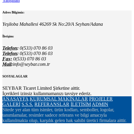
Yahşihan
Adres Bilgimiz:
Yeşiloba Mahallesi 46269 Sk No:20/A Seyhan/Adana
İletişim:
Telefon:
0(533) 070 86 03
Telefon:
0(533) 070 86 03
Fax:
0(533) 070 86 03
Mail:
info@seybar.com.tr
SOSYAL AGLAR
SEYBAR Ticaret Limited Şirketine aittir.
İçerikleri izinsiz kullanmamanızı tavsiye ederiz.
ANASAYFA
KURUMSAL
MAKİNALAR
PROJELER
GALERİ
S.S.S.
REFERANSLAR
İLETİŞİM
ADMIN
Sitede yer alan tüm isimler, ürün kodları, semboller, logolar,
tanımlamalar, resimler sadece referans ve bilgi amacıyla
kullanılmakta olup, karşılık gelen hak sahibi üretici firmalara aittir.