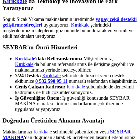
Kırıkkale
'da Teknoloji ve İnovasyon ile Fark
Yaratıyoruz
Soguk Sıcak Yıkama makinalarının üretiminde
yapay zekâ destekli
geliştirme süreçleri
uyguluyoruz.
Kırıkkale
şehrindeki
müşterilerimizin taleplerini göz önünde bulundurarak en verimli ve
etkili makinaları üretiyoruz.
SEYBAR'ın Öncü Hizmetleri
Kırıkkale
'daki Referanslarımız:
Müşterilerimiz,
Kırıkkale
'da bulunan referanslarımız ile iletişime geçebilir ve
makinalarımızı yerinde inceleyebilirler.
7/24 Destek:
Kırıkkale
şehrinde de hizmet veren destek
ekibimize
0 532 590 95 11
numaralı telefondan ulaşabilirsiniz.
Geniş Çalışan Kadrosu:
Kırıkkale
şubemizde de deneyimli
kadromuz ile hızlı çözümler sunuyoruz.
İş Güvenliğine Önem:
İş güvenliği konusunda SEYBAR
MAKİNA olarak sektörün standartlarının çok üzerinde
uygulamalar yapıyoruz.
Doğrudan Üreticiden Almanın Avantajı
Makinalarımızı
Kırıkkale
şehrindeki şubemizden veya
SEYBAR
MAKİNA
'dan doğrudan alarak ek ücretlerden tasarruf edebilirsiniz.