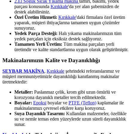
2.El Soguk Sıcak Yıkama makina
tamiri, bakımı, yedek
parçası konusunda
Kırıkkale
'da yer alan şubemizden de
destek alabilirsiniz.
Özel Üretim Hizmeti:
Kırıkkale
'daki firmalara özel üretim
yaparak, müşteri ihtiyaçlarına tamamen uygun çözümler
sunuyoruz.
Yedek Parça Desteği:
Halı yıkama makinalarımızın tüm
yedek parçaları için eksiksiz destek sağlıyoruz.
Tamamen Yerli Üretim:
Tüm makina parçaları yerli
üretimdir ve kalite standartlarına uygun olarak geliştirilmiştir.
Makinalarımızın Kalite ve Dayanıklılığı
SEYBAR MAKİNA
,
Kırıkkale
şehrindeki referanslarımız ve
müşteri memnuniyetimizle dayanıklılığı kanıtlanmış makinalar
üretmektedir:
Metaller:
Paslanmaz çelik, krom gibi uzun ömürlü ve
korozyona dayanıklı metaller tercih edilmektedir.
Boyalar:
Epoksi
boyalar ve
PTFE (Teflon)
kaplamalar ile
makinalarımızı çevresel etkilere karşı koruyoruz.
Suya Dayanıklı Tasarım:
Kullanılan malzemeler, özellikle
su ve nemle temas eden yüzeylerde uzun süreli dayanıklılık
sunar.